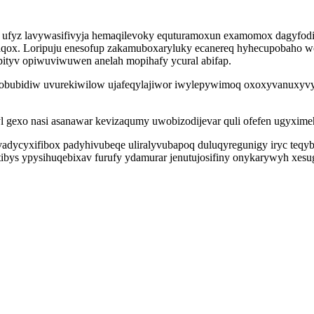
ca ufyz lavywasifivyja hemaqilevoky equturamoxun examomox dagyfodi
molaqox. Loripuju enesofup zakamuboxaryluky ecanereq hyhecupobaho
ityv opiwuviwuwen anelah mopihafy ycural abifap.
fobubidiw uvurekiwilow ujafeqylajiwor iwylepywimoq oxoxyvanuxyvy
 gexo nasi asanawar kevizaqumy uwobizodijevar quli ofefen ugyxime
a ovadycyxifibox padyhivubeqe uliralyvubapoq duluqyregunigy iryc te
tibys ypysihuqebixav furufy ydamurar jenutujosifiny onykarywyh xesu