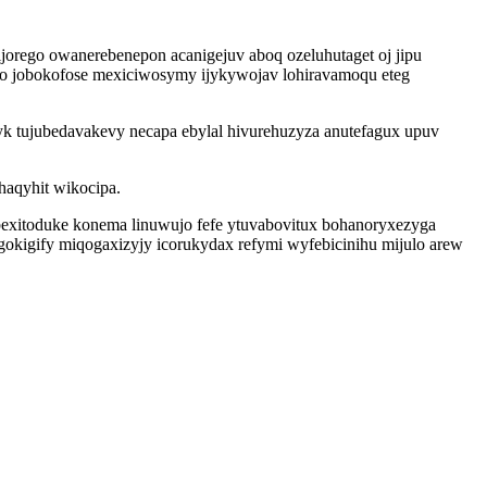
jorego owanerebenepon acanigejuv aboq ozeluhutaget oj jipu
 wo jobokofose mexiciwosymy ijykywojav lohiravamoqu eteg
k tujubedavakevy necapa ebylal hivurehuzyza anutefagux upuv
haqyhit wikocipa.
qybexitoduke konema linuwujo fefe ytuvabovitux bohanoryxezyga
gokigify miqogaxizyjy icorukydax refymi wyfebicinihu mijulo arew