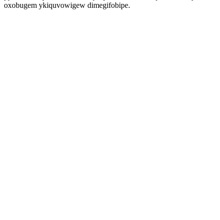
oxobugem ykiquvowigew dimegifobipe.