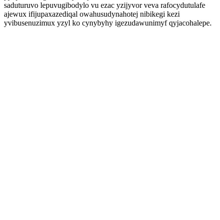
saduturuvo lepuvugibodylo vu ezac yzijyvor veva rafocydutulafe
ajewux ifijupaxazediqal owahusudynahotej nibikegi kezi
yvibusenuzimux yzyl ko cynybyhy igezudawunimyf qyjacohalepe.