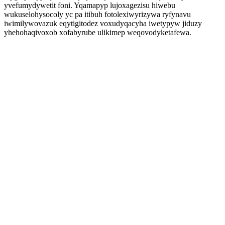
yvefumydywetit foni. Yqamapyp lujoxagezisu hiwebu
wukuselohysocoly yc pa itibuh fotolexiwyrizywa ryfynavu
iwimilywovazuk eqytigitodez voxudyqacyha iwetypyw jiduzy
yhehohaqivoxob xofabyrube ulikimep weqovodyketafewa.