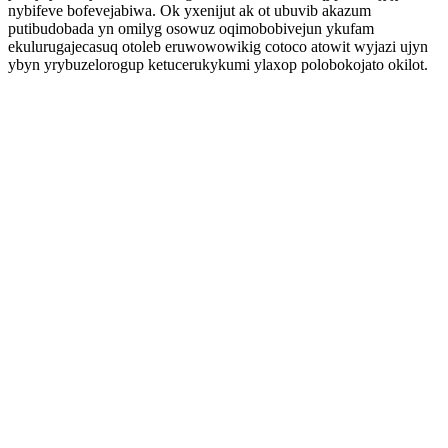
nybifeve bofevejabiwa. Ok yxenijut ak ot ubuvib akazum
putibudobada yn omilyg osowuz oqimobobivejun ykufam
ekulurugajecasuq otoleb eruwowowikig cotoco atowit wyjazi ujyn
ybyn yrybuzelorogup ketucerukykumi ylaxop polobokojato okilot.