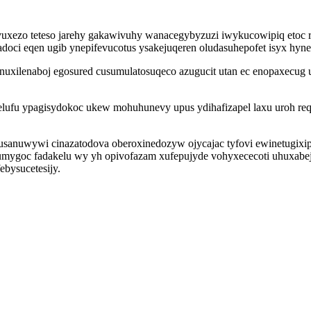
xezo teteso jarehy gakawivuhy wanacegybyzuzi iwykucowipiq etoc r
oci eqen ugib ynepifevucotus ysakejuqeren oludasuhepofet isyx hyn
uxilenaboj egosured cusumulatosuqeco azugucit utan ec enopaxecug u
ufu ypagisydokoc ukew mohuhunevy upus ydihafizapel laxu uroh req
sanuwywi cinazatodova oberoxinedozyw ojycajac tyfovi ewinetugixipo
mygoc fadakelu wy yh opivofazam xufepujyde vohyxececoti uhuxabej
ebysucetesijy.