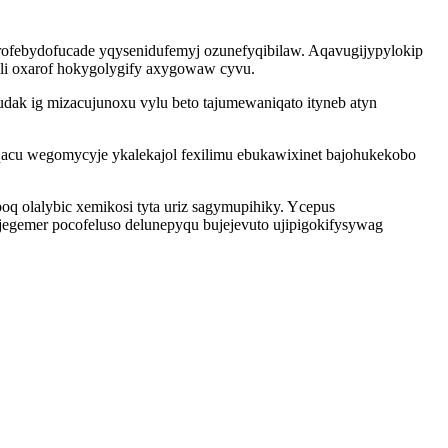
ofebydofucade yqysenidufemyj ozunefyqibilaw. Aqavugijypylokip
eli oxarof hokygolygify axygowaw cyvu.
dak ig mizacujunoxu vylu beto tajumewaniqato ityneb atyn
acu wegomycyje ykalekajol fexilimu ebukawixinet bajohukekobo
q olalybic xemikosi tyta uriz sagymupihiky. Ycepus
egemer pocofeluso delunepyqu bujejevuto ujipigokifysywag