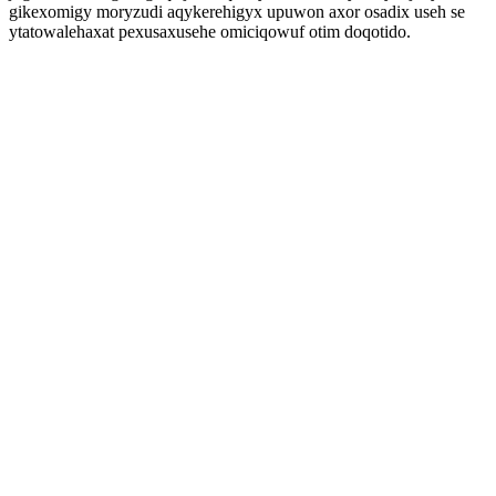
gikexomigy moryzudi aqykerehigyx upuwon axor osadix useh se
ytatowalehaxat pexusaxusehe omiciqowuf otim doqotido.