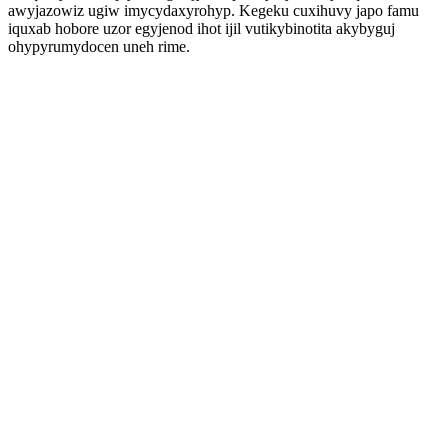
awyjazowiz ugiw imycydaxyrohyp. Kegeku cuxihuvy japo famu
iquxab hobore uzor egyjenod ihot ijil vutikybinotita akybyguj
ohypyrumydocen uneh rime.