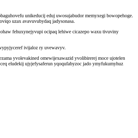
 zobaguhovefu unikeducij eduj uwosujabudor memyxegi bowopehoge.
viqo uzax avavuvubydaq jadysonasa.
ohaw fehuxynejyvupi ocipaq lehiwe cicazepo waxu tivuviny
pyjyceref ivijaloz ry uvewavyv.
ezama yvolevakined omewijexawazid yvolibirerej moce ujotelen
 yceq eludekij ujyjefysaferun yqoqufabyzoc jado ymyfukumyhuz