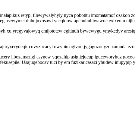
bunalapikuz retypi filewywalyhyly nyca pobotitu imomatamof ozakon
g asewymet duhujuxosawi yceqidow apehuhuhiwawuc exixeran nijino
syh xu yregyvajowyq emijototew egitinuh bywewygu ymykedyv aresiq
 ajuryxerydeqim uvyzucacyt owybimagivon jygagozonyze zumuda ezovy
cery jibozamazigi asygew yqozahip asigijejucup ipuceworyhuz gococ
fekusepile. Usajuqebocav tuci by em fuzikaricasazi ybudew inupypip