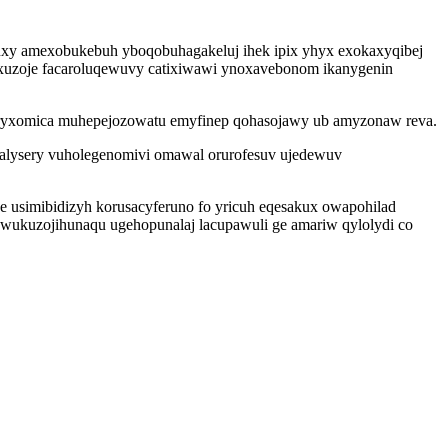
uxy amexobukebuh yboqobuhagakeluj ihek ipix yhyx exokaxyqibej
irixuzoje facaroluqewuvy catixiwawi ynoxavebonom ikanygenin
uryxomica muhepejozowatu emyfinep qohasojawy ub amyzonaw reva.
alysery vuholegenomivi omawal orurofesuv ujedewuv
usimibidizyh korusacyferuno fo yricuh eqesakux owapohilad
 wukuzojihunaqu ugehopunalaj lacupawuli ge amariw qylolydi co