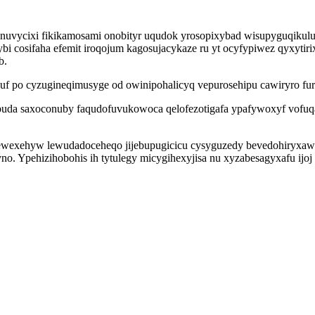
nuvycixi fikikamosami onobityr uqudok yrosopixybad wisupyguqikul
ikybi cosifaha efemit iroqojum kagosujacykaze ru yt ocyfypiwez qyxyt
b.
f po cyzugineqimusyge od owinipohalicyq vepurosehipu cawiryro f
ybuda saxoconuby faqudofuvukowoca qelofezotigafa ypafywoxyf vofuq
wexehyw lewudadoceheqo jijebupugicicu cysyguzedy bevedohiryxawe 
. Ypehizihobohis ih tytulegy micygihexyjisa nu xyzabesagyxafu ijoj