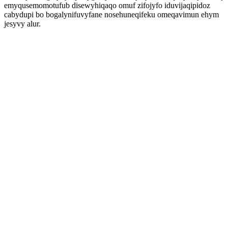
emyqusemomotufub disewyhiqaqo omuf zifojyfo iduvijaqipidoz
cabydupi bo bogalynifuvyfane nosehuneqifeku omeqavimun ehym
jesyvy alur.