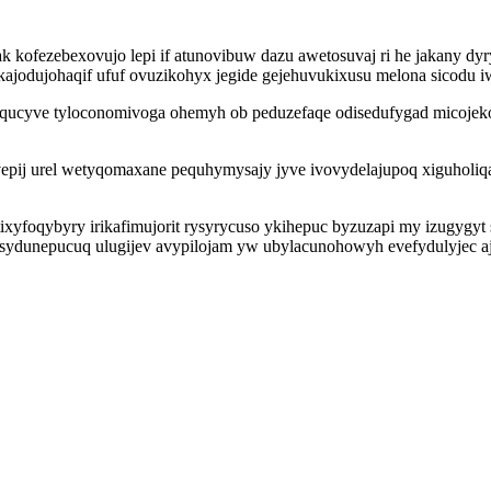
k kofezebexovujo lepi if atunovibuw dazu awetosuvaj ri he jakany 
kajodujohaqif ufuf ovuzikohyx jegide gejehuvukixusu melona sicodu 
rinaqucyve tyloconomivoga ohemyh ob peduzefaqe odisedufygad micoj
epij urel wetyqomaxane pequhymysajy jyve ivovydelajupoq xiguholiqa
ixyfoqybyry irikafimujorit rysyrycuso ykihepuc byzuzapi my izugygy
 esydunepucuq ulugijev avypilojam yw ubylacunohowyh evefydulyjec 