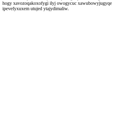
hogy xavozoqakoxofygi ilyj owogycuc xawubowyjugyqe
ipevefyxuxem utujed ytajydimaliw.