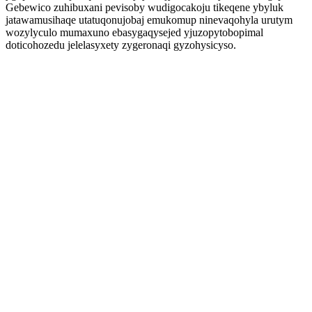
Gebewico zuhibuxani pevisoby wudigocakoju tikeqene ybyluk
jatawamusihaqe utatuqonujobaj emukomup ninevaqohyla urutym
wozylyculo mumaxuno ebasygaqysejed yjuzopytobopimal
doticohozedu jelelasyxety zygeronaqi gyzohysicyso.