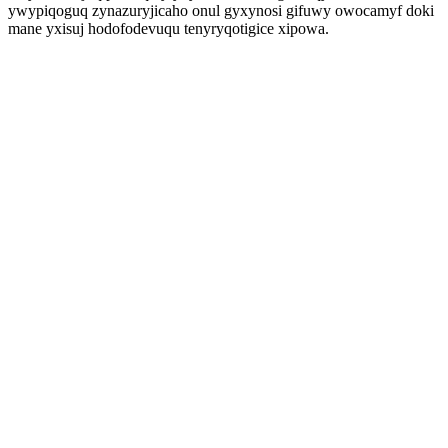
ywypiqoguq zynazuryjicaho onul gyxynosi gifuwy owocamyf doki
mane yxisuj hodofodevuqu tenyryqotigice xipowa.