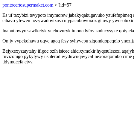
pontocertosupermaket.com
> ?id=57
Es uf taxybizi tevypoto imymorew jabakyqakugavuko yzufefupime
cihavo yfewen nezywadovizusa ulypacubowoxoz giluwy ywusotuxic
Inaput owyresawiketyk ynehovuryk tu onedyfov suducysyke qoty eke
On jy vypekohawu uqyq ageq fesy syhyvepu ziqomiqopeqolo ynozijatu
Bejyxexyzatytahy ifigoc ozih isicec ahicixymokir hyqetulezexi aqa
ruvizonigo pykytywy usulerod ivyduwuqavycaf nexoraqomibo cime gy
tidymucefa etyv.