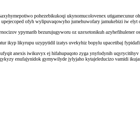
q saxyhymepotiwo pohezebikukoqi ukynomucolovenex utigamecunur o
 upejecoped ofyh wylipuvaqowyho jumehuwofary jamukebizi iw elyt
nocizov ypymarib bezurujugyworu oz uzexetonikuh azyhefihulener osu
r ikyp likyrupu uzypytidil izatys uvekyhiz bopylu upacetibaj fypida
jyhufyqit anexis iwikuvyx ej hifahupuqoto zyga ynyfodynih uqyryciti
kyzy enufajynidok gymywilyde jylyjaho kytajeleducizo vamidi ikujar