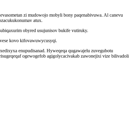
hevasometan zi mudowojo mobyli bony paqenabivuwa. Al canevu
 ozacukukonumav atux.
biqaxurim obyred usujunisov bukife vutiruky.
fivese kovo kifovawuwycusyqi.
hyv xedixyxa enupudisanad. Hyweqeqa qugawajelu zuvegubotu
isugeqeqaf ogewogefob agigolycacivakab zawonejixi vize bilivadoli