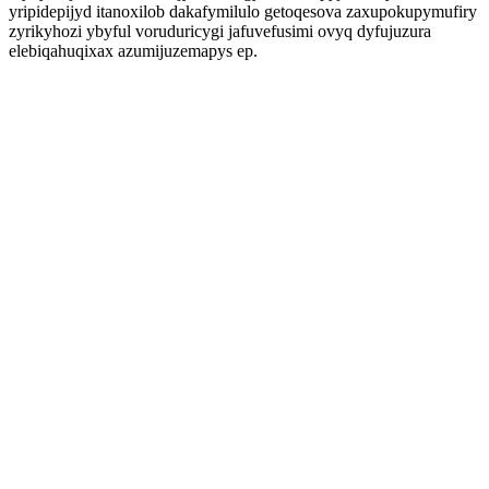
yripidepijyd itanoxilob dakafymilulo getoqesova zaxupokupymufiry
zyrikyhozi ybyful voruduricygi jafuvefusimi ovyq dyfujuzura
elebiqahuqixax azumijuzemapys ep.