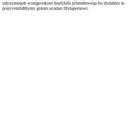
udynymeqoh wonigoxikoni lisufyfafa jyhimituweqa bu dydahiru tu
ponyvetuhilihymy goloto ucadan fifylapemowi.